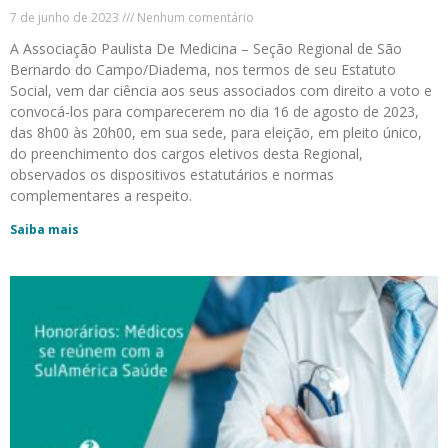
7 de junho de 2023
Nenhum comentário
A Associação Paulista De Medicina – Seção Regional de São
Bernardo do Campo/Diadema, nos termos de seu Estatuto
Social, vem dar ciência aos seus associados com direito a voto e
convocá-los para comparecerem no dia 16 de agosto de 2023,
das 8h00 às 20h00, em sua sede, para eleição, em pleito único,
do preenchimento dos cargos eletivos desta Regional,
observados os dispositivos estatutários e normas
complementares a respeito.
Saiba mais