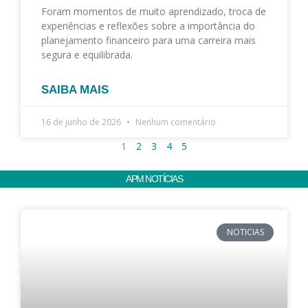
Foram momentos de muito aprendizado, troca de
experiências e reflexões sobre a importância do
planejamento financeiro para uma carreira mais
segura e equilibrada.
SAIBA MAIS
16 de junho de 2026
Nenhum comentário
1
2
3
4
5
APM NOTÍCIAS
P
P
P
P
NOTICIAS
á
á
á
á
g
g
g
g
i
i
i
i
n
n
n
n
a
a
a
a