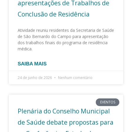
i
i
i
i
i
apresentações de Trabalhos de
n
n
n
n
n
Conclusão de Residência
a
a
a
a
a
Atividade reuniu residentes da Secretaria de Saúde
de São Bernardo do Campo para apresentação
dos trabalhos finais do programa de residência
médica.
SAIBA MAIS
24 de junho de 2026
Nenhum comentário
EVENTOS
Plenária do Conselho Municipal
de Saúde debate propostas para