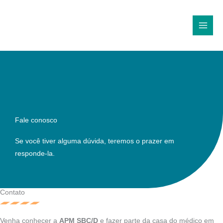
Ir
MAI
para
MEN
o
conteúdo
Fale conosco
Se você tiver alguma dúvida, teremos o prazer em
responde-la.
Contato
Venha conhecer a
APM SBC/D
e fazer parte da casa do médico em