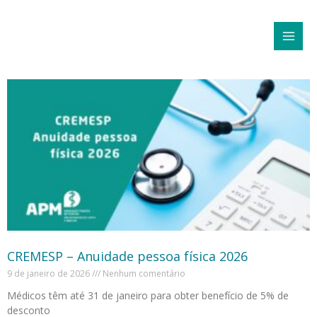
Ir
MAI
para
MEN
o
conteúdo
P
P
P
P
á
á
á
á
g
g
g
g
i
i
i
i
n
n
n
n
a
a
a
a
CREMESP – Anuidade pessoa física 2026
9 de janeiro de 2026
Nenhum comentário
Médicos têm até 31 de janeiro para obter benefício de 5% de
desconto