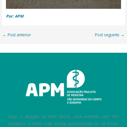
Por: APM
←
Post anterior
Post seguinte
→
Hoje, a atuação da APM SBC/D, uma entidade sem fins
lucrativos, é muito mais ampla, posicionando-se, de forma