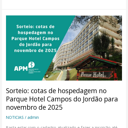
Sorteio:
cotas
de
hospedagem
no
Parque
Hotel
Campos
do
Jordão
Sorteio: cotas de hospedagem no
para
Parque Hotel Campos do Jordão para
novembro
de
novembro de 2025
2025
NOTICIAS
/
admin
Basta estar com o cadastro atualizado e fazer a inscrição até