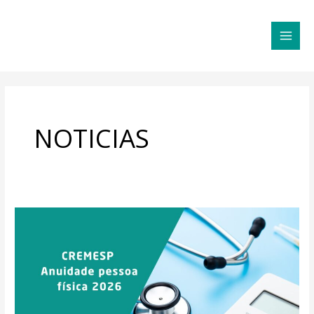
Ir
MAI
para
MEN
o
conteúdo
NOTICIAS
CREMESP
–
Anuidade
pessoa
física
2026