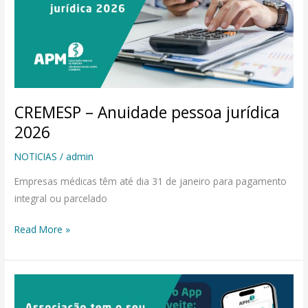
jurídica
2026
CREMESP – Anuidade pessoa jurídica
2026
NOTICIAS
/
admin
Empresas médicas têm até dia 31 de janeiro para pagamento
integral ou parcelado
Read More »
Associação
tem