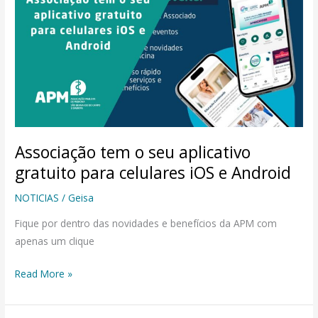
o
seu
aplicativo
gratuito
para
celulares
iOS
e
Associação tem o seu aplicativo
Android
gratuito para celulares iOS e Android
NOTICIAS
/
Geisa
Fique por dentro das novidades e benefícios da APM com
apenas um clique
Read More »