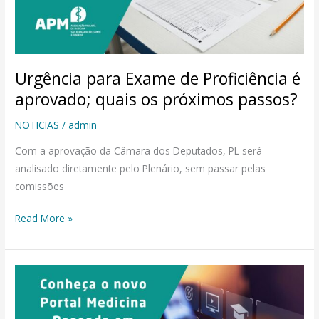
aprovado;
quais
os
próximos
Urgência para Exame de Proficiência é
passos?
aprovado; quais os próximos passos?
NOTICIAS
/
admin
Com a aprovação da Câmara dos Deputados, PL será
analisado diretamente pelo Plenário, sem passar pelas
comissões
Read More »
Conheça
o
novo