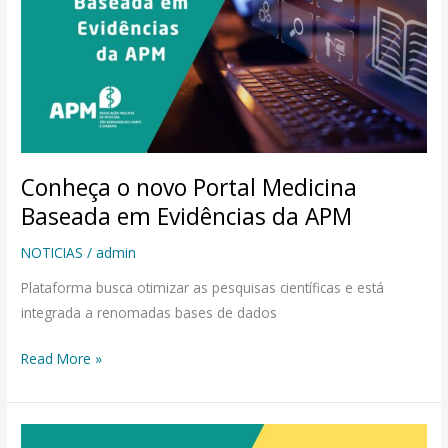
Portal
Medicina
Baseada
em
Evidências
da
APM
Conheça o novo Portal Medicina
Baseada em Evidências da APM
NOTICIAS
/
admin
Plataforma busca otimizar as pesquisas científicas e está
integrada a renomadas bases de dados
Read More »
CREMESP