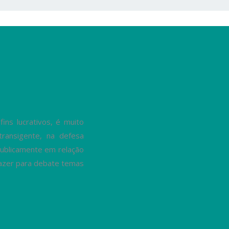
ns lucrativos, é muito
transigente, na defesa
ublicamente em relação
trazer para debate temas