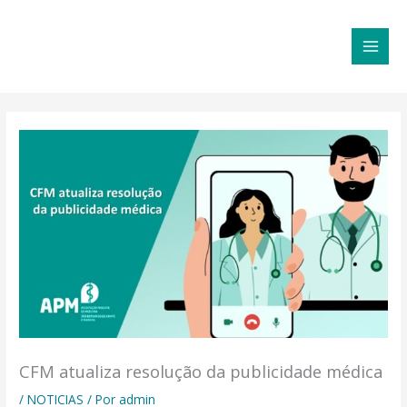
Ir
MAI
para
MEN
o
conteúdo
CFM atualiza resolução da publicidade médica
/
NOTICIAS
/ Por
admin