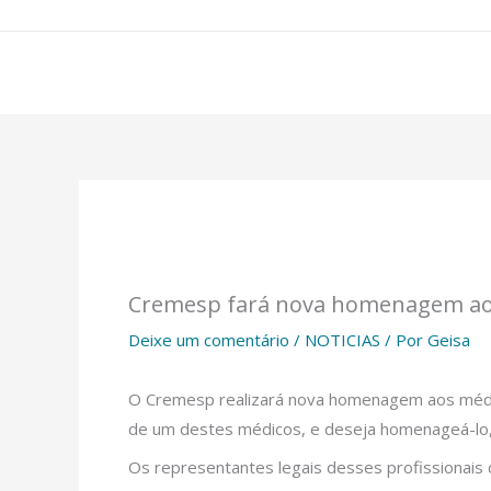
Ir
para
o
conteúdo
Cremesp fará nova homenagem aos 
Deixe um comentário
/
NOTICIAS
/ Por
Geisa
O Cremesp realizará nova homenagem aos médico
de um destes médicos, e deseja homenageá-lo
Os representantes legais desses profissionais 