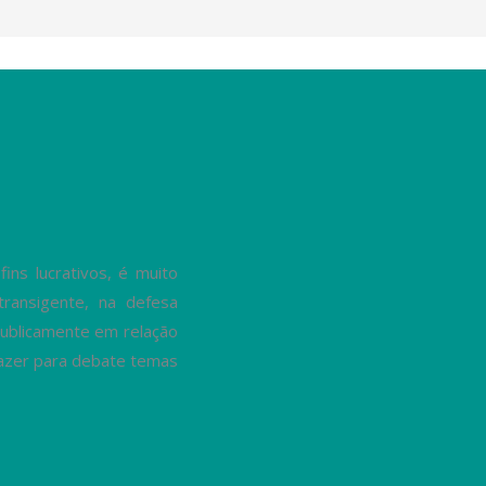
ns lucrativos, é muito
transigente, na defesa
ublicamente em relação
trazer para debate temas