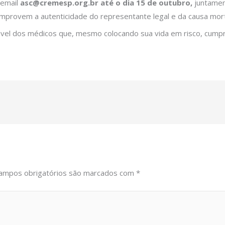
 email
asc@cremesp.org.br até o dia 15 de outubro,
juntamen
rovem a autenticidade do representante legal e da causa mort
ável dos médicos que, mesmo colocando sua vida em risco, cump
ampos obrigatórios são marcados com
*