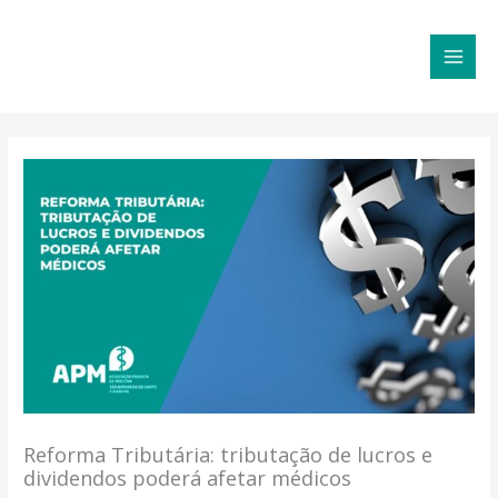
Ir
MAI
para
MEN
o
conteúdo
Reforma Tributária: tributação de lucros e
dividendos poderá afetar médicos