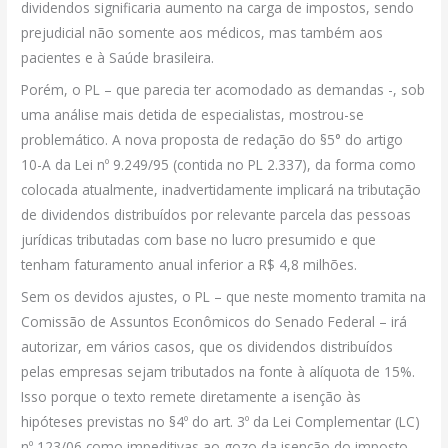
dividendos significaria aumento na carga de impostos, sendo
prejudicial não somente aos médicos, mas também aos
pacientes e à Saúde brasileira.
Porém, o PL – que parecia ter acomodado as demandas -, sob
uma análise mais detida de especialistas, mostrou-se
problemático. A nova proposta de redação do §5° do artigo
10-A da Lei nº 9.249/95 (contida no PL 2.337), da forma como
colocada atualmente, inadvertidamente implicará na tributação
de dividendos distribuídos por relevante parcela das pessoas
jurídicas tributadas com base no lucro presumido e que
tenham faturamento anual inferior a R$ 4,8 milhões.
Sem os devidos ajustes, o PL – que neste momento tramita na
Comissão de Assuntos Econômicos do Senado Federal – irá
autorizar, em vários casos, que os dividendos distribuídos
pelas empresas sejam tributados na fonte à alíquota de 15%.
Isso porque o texto remete diretamente a isenção às
hipóteses previstas no §4º do art. 3º da Lei Complementar (LC)
nº 123/06 como impeditivas ao gozo da isenção do imposto