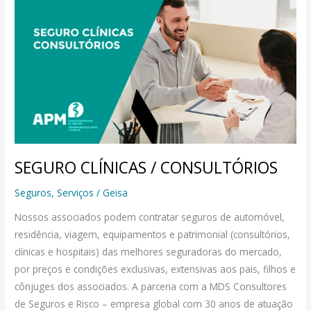
CLÍNICAS
/
CONSULTÓRIOS
SEGURO CLÍNICAS / CONSULTÓRIOS
Seguros
,
Serviços
/
Geisa
Nossos associados podem contratar seguros de automóvel,
residência, viagem, equipamentos e patrimonial (consultórios,
clínicas e hospitais) das melhores seguradoras do mercado,
por preços e condições exclusivas, extensivas aos pais, filhos e
cônjuges dos associados. A parceria com a MDS Consultores
de Seguros e Risco – empresa global com 30 anos de atuação