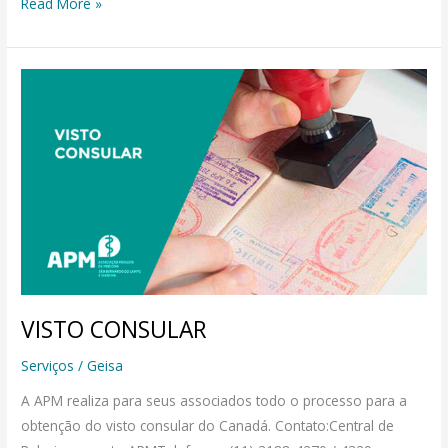
Read More »
VISTO
CONSULAR
VISTO CONSULAR
Serviços
/
Geisa
A APM realiza para seus associados todo o processo para a
obtenção do visto consular do Canadá. Contato:Central de