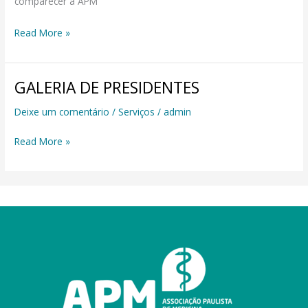
comparecer à APM
Read More »
GALERIA DE PRESIDENTES
GALERIA
DE
Deixe um comentário
/
Serviços
/
admin
PRESIDENTES
Read More »