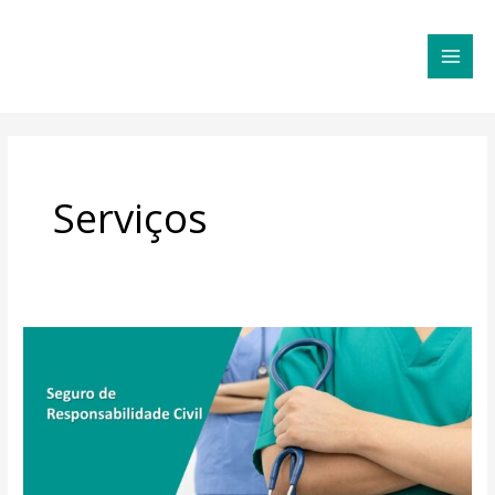
Ir
MAI
para
MEN
o
conteúdo
Serviços
Seguro
de
Responsabilidade
Civil