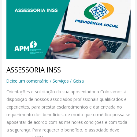
INSS
ASSESSORIA INSS
Deixe um comentário
/
Serviços
/
Geisa
Orientações e solicitação da sua aposentadoria Colocamos à
disposição de nossos associados profissionais qualificados e
experientes, para prestar esclarecimentos e dar entrada no
requerimento dos benefícios, de modo que o médico possa se
aposentar de acordo com as melhores condições e com toda
a segurança. Para requerer o benefício, o associado deve