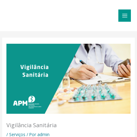
Ir
MAI
para
MEN
o
conteúdo
Vigilância Sanitária
/
Serviços
/ Por
admin