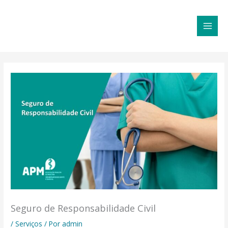
Ir
MAI
para
MEN
o
conteúdo
Seguro de Responsabilidade Civil
/
Serviços
/ Por
admin