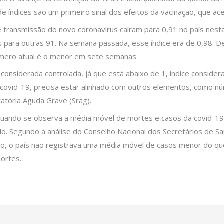
de índices são um primeiro sinal dos efeitos da vacinação, que ac
 transmissão do novo coronavírus caíram para 0,91 no país nesta
 para outras 91. Na semana passada, esse índice era de 0,98. D
 número atual é o menor em sete semanas.
 considerada controlada, já que está abaixo de 1, índice conside
 covid-19, precisa estar alinhado com outros elementos, como n
atória Aguda Grave (Srag).
uando se observa a média móvel de mortes e casos da covid-19 
ído. Segundo a análise do Conselho Nacional dos Secretários de S
o, o país não registrava uma média móvel de casos menor do que
mortes.