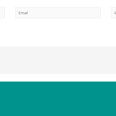
Email
We