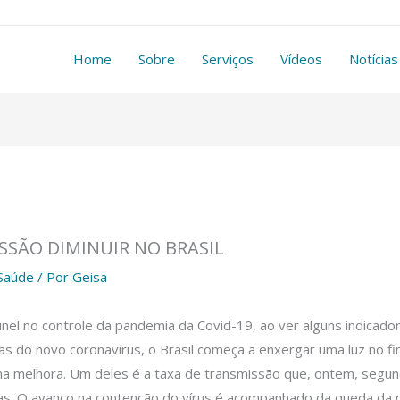
Home
Sobre
Serviços
Vídeos
Notícias
SSÃO DIMINUIR NO BRASIL
Saúde
/ Por
Geisa
túnel no controle da pandemia da Covid-19, ao ver alguns indica
as do novo coronavírus, o Brasil começa a enxergar uma luz no f
a melhora. Um deles é a taxa de transmissão que, ontem, segun
as. O avanço na contenção do vírus é acompanhado da queda da 