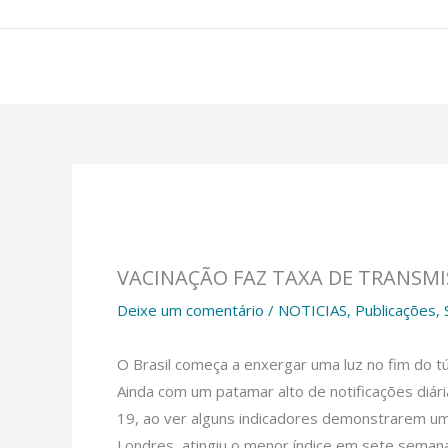
Ir
para
o
conteúdo
VACINAÇÃO FAZ TAXA DE TRANSMI
Deixe um comentário
/
NOTICIAS
,
Publicações
,
O Brasil começa a enxergar uma luz no fim do 
Ainda com um patamar alto de notificações diári
19, ao ver alguns indicadores demonstrarem um
Londres, atingiu o menor índice em sete seman