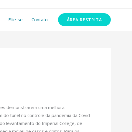
11 99348-2972
Filie-se
Contato
ÁREA RESTRITA
dores demonstrarem uma melhora.
im do túnel no controle da pandemia da Covid-
do levantamento do Imperial College, de
média móvel de casos e óbitos. Para os