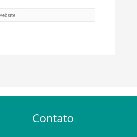
bsite
Contato