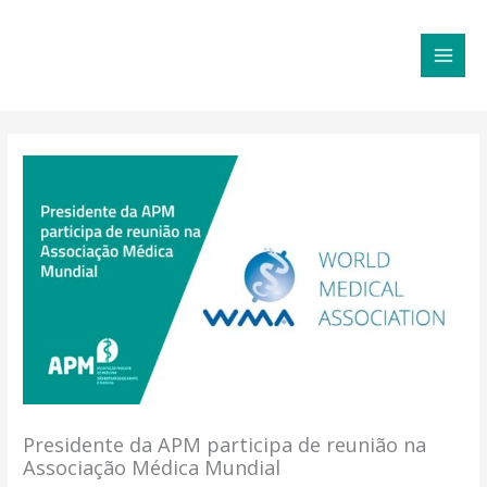
Ir
MAI
para
MEN
o
conteúdo
Presidente da APM participa de reunião na
Associação Médica Mundial