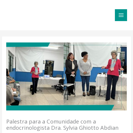
Ir
MAI
para
MEN
o
conteúdo
Palestra para a Comunidade com a
endocrinologista Dra. Sylvia Ghiotto Abdian