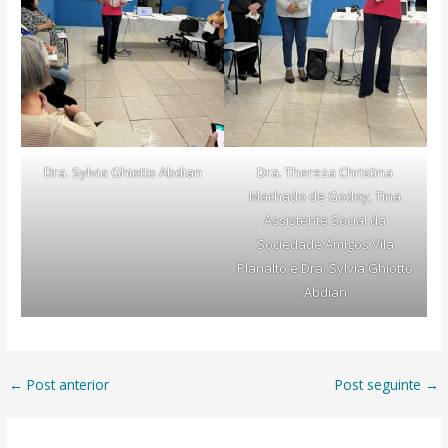
Dra. Sylvia Ghiotto Abdian
Dra. Thereza Christina
Machado de Godoy, Tina
Assistente Social da
Sociedade Amigos Vila
Planalto e Dra. Sylvia Ghiotto
Abdian
←
Post anterior
Post seguinte
→