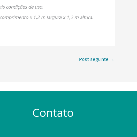
is condições de uso.
comprimento x 1,2 m largura x 1,2 m altura.
Post seguinte
→
Contato