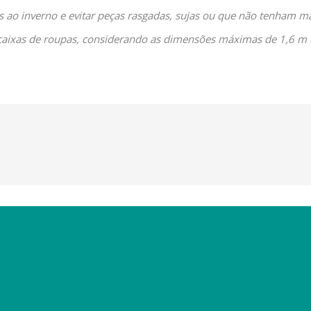
 ao inverno e evitar peças rasgadas, sujas ou que não tenham ma
u caixas de roupas, considerando as dimensões máximas de 1,6 m 