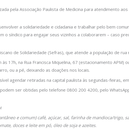
a pela Associação Paulista de Medicina para atendimento aos m
envolver a solidariedade e cidadania e trabalhar pelo bem comum
o síndico para engajar seus vizinhos a colaborarem – caso prec
scano de Solidariedade (Sefras), que atende a população de rua 
10h às 17h, na Rua Francisca Miquelina, 67 (estacionamento APM) o
rro, ou a pé, deixando as doações nos locais.
el agendar retiradas na capital paulista às segundas-feiras, em
podem ser obtidas pelo telefone 0800 200 4200, pelo WhatsApp
!
antâneo e comum) café, açúcar, sal, farinha de mandioca/trigo, sal
mate, doces e leite em pó, óleo de soja e azeites.