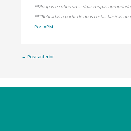
**Roupas e cobertores: doar roupas apropriadas
***Retiradas a partir de duas cestas básicas o
Por: APM
←
Post anterior