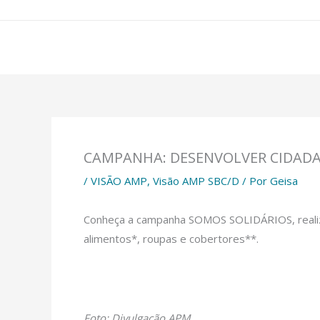
Ir
para
o
conteúdo
CAMPANHA: DESENVOLVER CIDADAN
/
VISÃO AMP
,
Visão AMP SBC/D
/ Por
Geisa
Conheça a campanha SOMOS SOLIDÁRIOS, realizad
alimentos*, roupas e cobertores**.
Foto: Divulgação APM