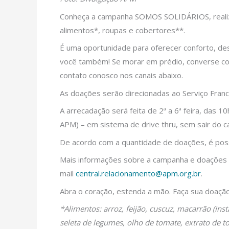
Conheça a campanha SOMOS SOLIDÁRIOS, realizad
alimentos*, roupas e cobertores**.
É uma oportunidade para oferecer conforto, des
você também! Se morar em prédio, converse com 
contato conosco nos canais abaixo.
As doações serão direcionadas ao Serviço Franci
A arrecadação será feita de 2ª a 6ª feira, das 
APM) – em sistema de drive thru, sem sair do ca
De acordo com a quantidade de doações, é possív
Mais informações sobre a campanha e doações 
mail
central.relacionamento@apm.org.br
.
Abra o coração, estenda a mão. Faça sua doação
*Alimentos: arroz, feijão, cuscuz, macarrão (inst
seleta de legumes, olho de tomate, extrato de to