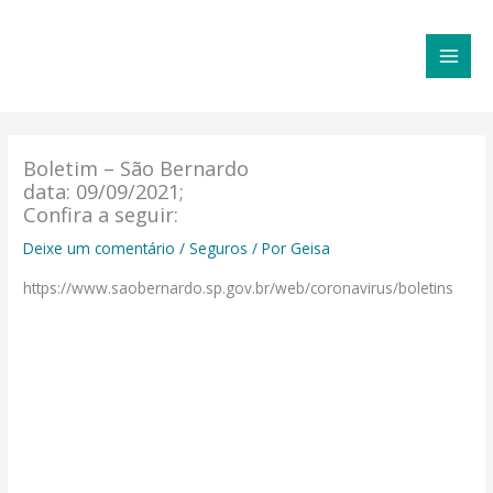
Ir
MAI
para
MEN
o
conteúdo
Boletim – São Bernardo
data: 09/09/2021;
Confira a seguir:
Deixe um comentário
/
Seguros
/ Por
Geisa
https://www.saobernardo.sp.gov.br/web/coronavirus/boletins