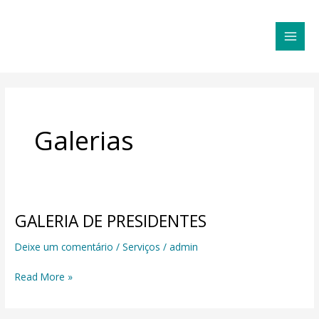
Ir
MAI
para
MEN
o
conteúdo
Galerias
GALERIA DE PRESIDENTES
GALERIA
DE
Deixe um comentário
/
Serviços
/
admin
PRESIDENTES
Read More »