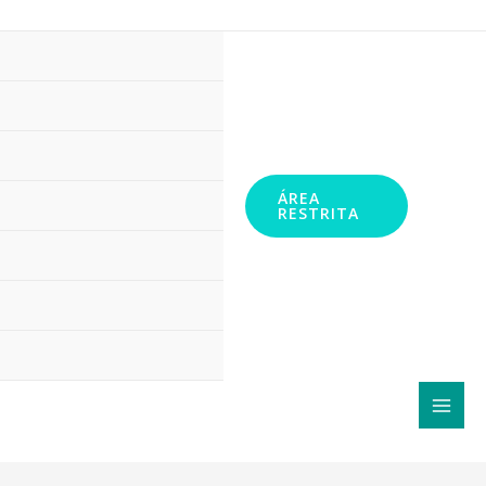
11 99348-2972
ÁREA
RESTRITA
MAI
MEN