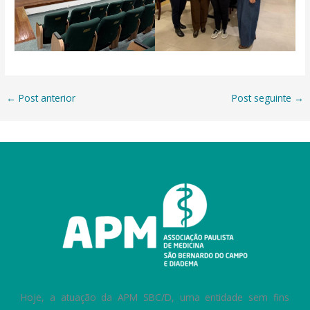
←
Post anterior
Post seguinte
→
Hoje, a atuação da APM SBC/D, uma entidade sem fins