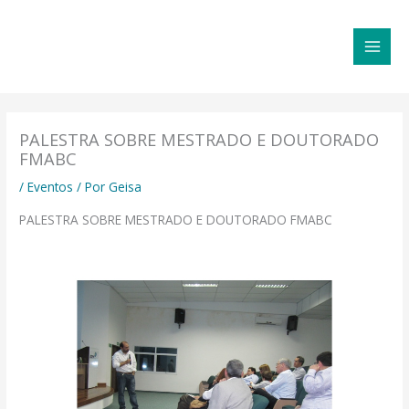
Ir
MAI
para
MEN
o
conteúdo
PALESTRA SOBRE MESTRADO E DOUTORADO
FMABC
/
Eventos
/ Por
Geisa
PALESTRA SOBRE MESTRADO E DOUTORADO FMABC