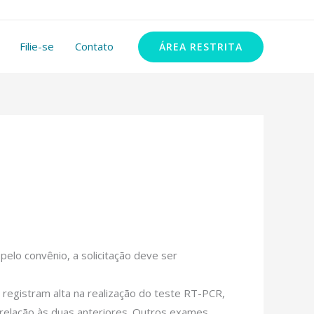
11 99348-2972
Filie-se
Contato
ÁREA RESTRITA
elo convênio, a solicitação deve ser
 registram alta na realização do teste RT-PCR,
 relação às duas anteriores. Outros exames