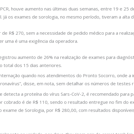
PCR, houve aumento nas últimas duas semanas, entre 19 e 25 de 
. Já os exames de sorologia, no mesmo período, tiveram a alta 
ir de R$ 270, sem a necessidade de pedido médico para a realiz
er uma é uma exigência da operadora.
egistrou aumento de 26% na realização de exames para diagnóst
 total dos 15 dias anteriores.
 internação quando nos atendimentos do Pronto Socorro, onde a
oronavírus”, disse, em nota, sem detalhar os números de testes r
e detecta a proteína do vírus Sars-CoV-2, é recomendado para pa
r cobrado é de R$ 110, sendo o resultado entregue no fim do exa
 exame de Sorologia, por R$ 280,00, com resultados disponíveis