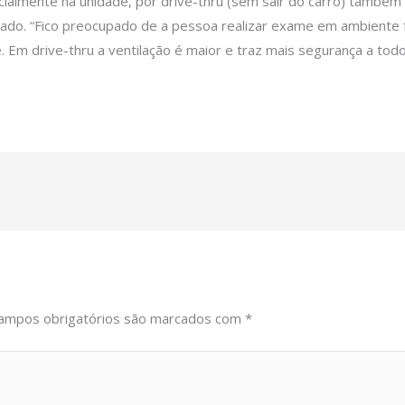
cialmente na unidade, por drive-thru (sem sair do carro) também
dicado. “Fico preocupado de a pessoa realizar exame em ambiente
 Em drive-thru a ventilação é maior e traz mais segurança a todo
ampos obrigatórios são marcados com
*