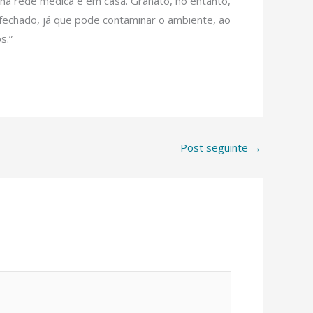
 na rede médica e em casa. Granato, no entanto,
 fechado, já que pode contaminar o ambiente, ao
s.”
Post seguinte
→