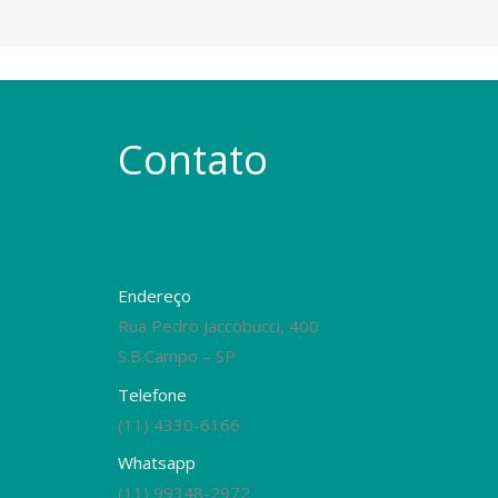
Contato
Endereço
Rua Pedro Jaccobucci, 400
S.B.Campo – SP
Telefone
(11) 4330-6166
Whatsapp
(11) 99348-2972