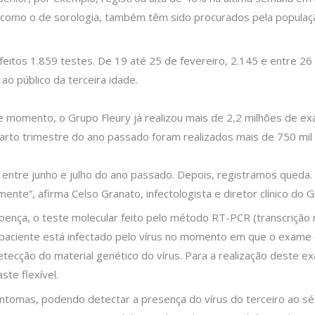
, como o de sorologia, também têm sido procurados pela populaç
feitos 1.859 testes. De 19 até 25 de fevereiro, 2.145 e entre 2
o público da terceira idade.
 momento, o Grupo Fleury já realizou mais de 2,2 milhões de ex
arto trimestre do ano passado foram realizados mais de 750 mil e
entre junho e julho do ano passado. Depois, registramos queda.
nte”, afirma Celso Granato, infectologista e diretor clínico do G
oença, o teste molecular feito pelo método RT-PCR (transcrição
paciente está infectado pelo vírus no momento em que o exame é 
etecção do material genético do vírus. Para a realização deste e
ste flexível.
tomas, podendo detectar a presença do vírus do terceiro ao séti