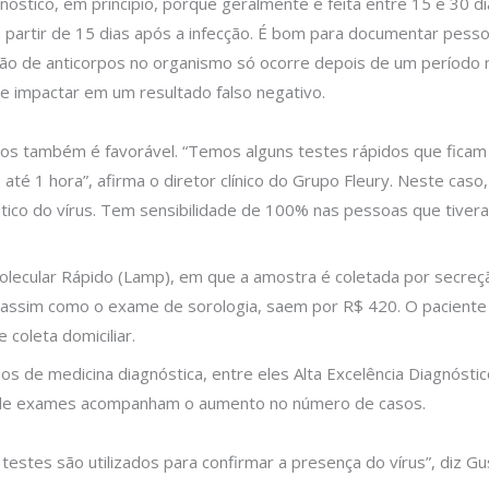
óstico, em princípio, porque geralmente é feita entre 15 e 30 di
a partir de 15 dias após a infecção. É bom para documentar pess
ução de anticorpos no organismo só ocorre depois de um período m
de impactar em um resultado falso negativo.
ados também é favorável. “Temos alguns testes rápidos que fica
é 1 hora”, afirma o diretor clínico do Grupo Fleury. Neste cas
nético do vírus. Tem sensibilidade de 100% nas pessoas que tiv
lecular Rápido (Lamp), em que a amostra é coletada por secreção 
 assim como o exame de sorologia, saem por R$ 420. O paciente d
coleta domiciliar.
os de medicina diagnóstica, entre eles Alta Excelência Diagnóstic
a de exames acompanham o aumento no número de casos.
stes são utilizados para confirmar a presença do vírus”, diz Gu