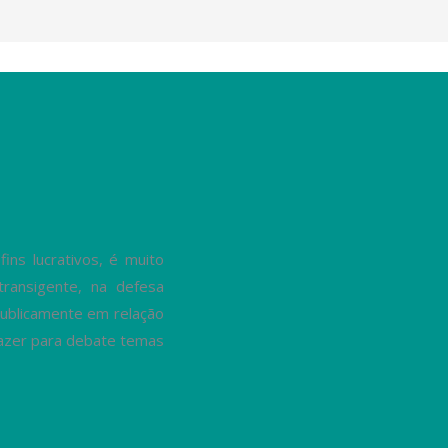
ns lucrativos, é muito
transigente, na defesa
ublicamente em relação
trazer para debate temas