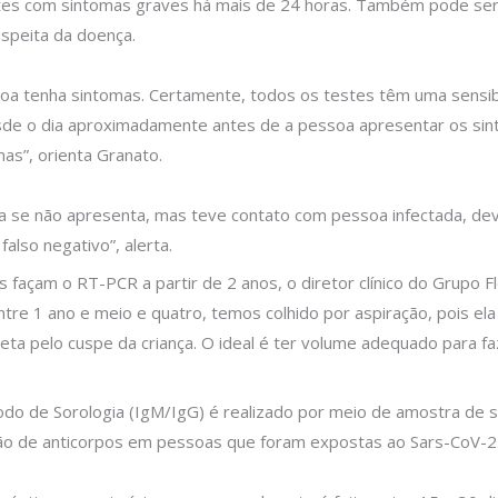
entes com sintomas graves há mais de 24 horas. Também pode ser
speita da doença.
oa tenha sintomas. Certamente, todos os testes têm uma sensi
desde o dia aproximadamente antes de a pessoa apresentar os sin
mas”, orienta Granato.
ra se não apresenta, mas teve contato com pessoa infectada, de
also negativo”, alerta.
 façam o RT-PCR a partir de 2 anos, o diretor clínico do Grupo F
entre 1 ano e meio e quatro, temos colhido por aspiração, pois el
leta pelo cuspe da criança. O ideal é ter volume adequado para faz
 de Sorologia (IgM/IgG) é realizado por meio de amostra de sa
cção de anticorpos em pessoas que foram expostas ao Sars-CoV-2