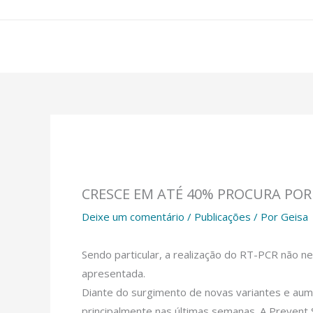
Ir
para
o
conteúdo
CRESCE EM ATÉ 40% PROCURA POR
Deixe um comentário
/
Publicações
/ Por
Geisa
Sendo particular, a realização do RT-PCR não n
apresentada.
Diante do surgimento de novas variantes e aume
principalmente nas últimas semanas. A Prevent 