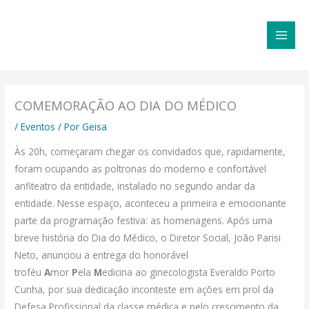
Ir
MAI
para
MEN
o
conteúdo
COMEMORAÇÃO AO DIA DO MÉDICO
/
Eventos
/ Por
Geisa
Às 20h, começaram chegar os convidados que, rapidamente,
foram ocupando as poltronas do moderno e confortável
anfiteatro da entidade, instalado no segundo andar da
entidade. Nesse espaço, aconteceu a primeira e emocionante
parte da programação festiva: as homenagens. Após uma
breve história do Dia do Médico, o Diretor Social, João Parisi
Neto, anunciou a entrega do honorável
troféu
A
mor
P
ela
M
edicina ao ginecologista Everaldo Porto
Cunha, por sua dedicação inconteste em ações em prol da
Defesa Profissional da classe médica e pelo crescimento da