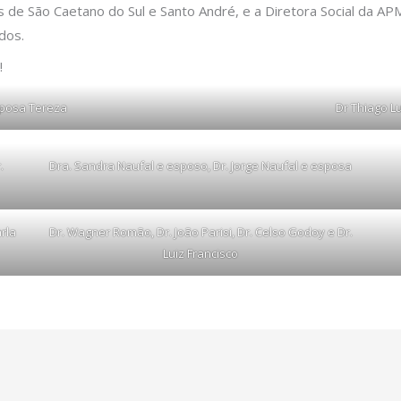
 de São Caetano do Sul e Santo André, e a Diretora Social da A
dos.
!
sposa Tereza
Dr Thiago L
.
Dra. Sandra Naufal e esposo, Dr. Jorge Naufal e esposa
rla
Dr. Wagner Romão, Dr. João Parisi, Dr. Celso Godoy e Dr.
Luiz Francisco