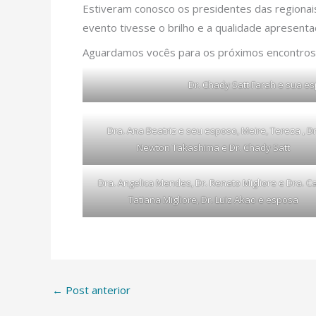
Estiveram conosco os presidentes das regionais
evento tivesse o brilho e a qualidade apresenta
Aguardamos vocês para os próximos encontros
Dr. Chady Satt Farah e sua e
Dra. Ana Beatriz e seu esposo, Meire, Tereza , Dr
Newton Takashima e Dr. Chady Satt
Dra. Angelica Mendes, Dr. Renato Migliore e Dra. Ca
Tatiana Migliore, Dr. Luiz Akao e esposa
←
Post anterior