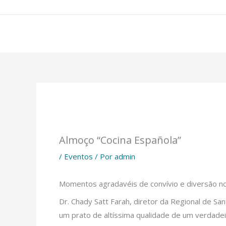
Ir
para
o
conteúdo
Almoço “Cocina Española”
/
Eventos
/ Por
admin
Momentos agradavéis de convívio e diversão no
Dr. Chady Satt Farah, diretor da Regional de S
um prato de altíssima qualidade de um verdadei