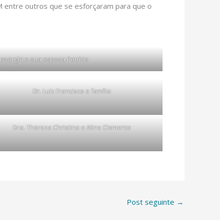
PM entre outros que se esforçaram para que o
usvarghi e sua esposa Patrícia
Dr. Luiz Francisco e família
Dra. Thereza Christina e Aline Clemente
Post seguinte
→