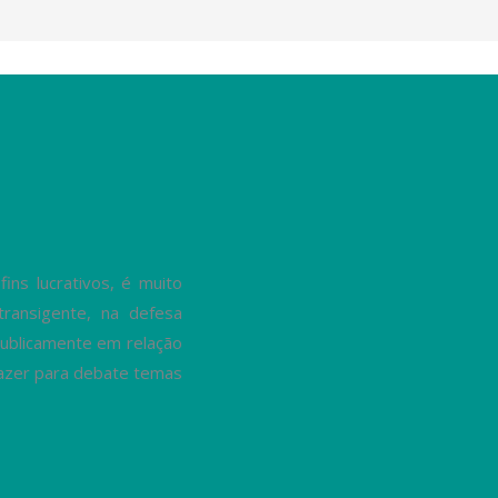
ns lucrativos, é muito
transigente, na defesa
ublicamente em relação
trazer para debate temas