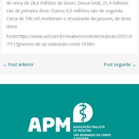
de cerca de 28,6 milhões de doses. Desse total, 21,4 milhões
são de primeira dose. Outros 6,5 milhões são de segunda.
Cerca de 740 mil receberam o imunizante da Janssen, de dose
única.
Fonte:https://www.uol.com.br/vivabem/noticias/redacao/2021/0
7/11/governo-de-sp-vacinacao-covid-19.htm
←
Post anterior
Post seguinte
→