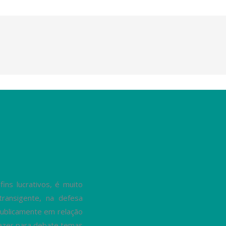
ns lucrativos, é muito
transigente, na defesa
ublicamente em relação
trazer para debate temas