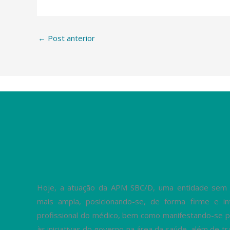
←
Post anterior
Hoje, a atuação da APM SBC/D, uma entidade sem fi
mais ampla, posicionando-se, de forma firme e in
profissional do médico, bem como manifestando-se p
às iniciativas do governo na área da saúde, além de 