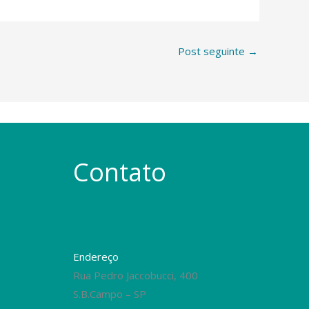
Post seguinte
→
Contato
Endereço
Rua Pedro Jaccobucci, 400
S.B.Campo – SP