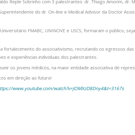
do Reple Sobrinho com 3 palestrantes: dr. Thiago Amorim, dr. Mar
perintendente do dr. On-line e Medical Advisor da Doctor Assista
Universitário FMABC, UNINOVE e USCS, formaram o público, seja 
a fortalecimento do associativismo, recrutando os egressos da
s e experiências individuais dos palestrantes.
é reunir os jovens médicos, na maior entidade associativa de repr
os em direção ao futuro!
ttps://www.youtube.com/watch?v=JOMXzD8Dny4&t=3167s