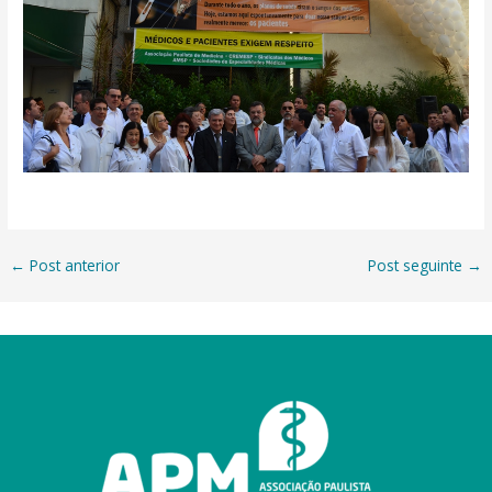
←
Post anterior
Post seguinte
→