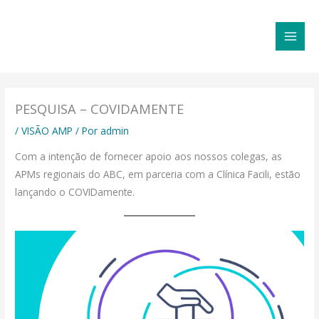
Ir
MAI
para
MEN
o
conteúdo
PESQUISA – COVIDAMENTE
/
VISÃO AMP
/ Por
admin
​Com a intenção de fornecer apoio aos nossos colegas, as
APMs regionais do ABC, em parceria com a Clínica Facili, estão
lançando o COVIDamente.