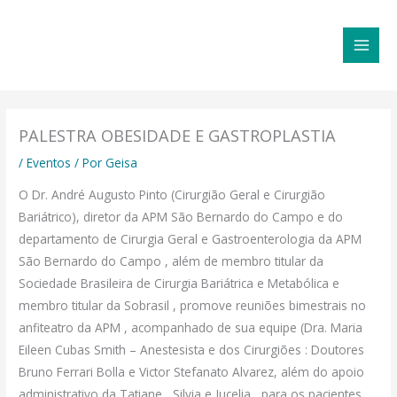
Ir
MAI
para
MEN
o
conteúdo
PALESTRA OBESIDADE E GASTROPLASTIA
/
Eventos
/ Por
Geisa
O Dr. André Augusto Pinto (Cirurgião Geral e Cirurgião
Bariátrico), diretor da APM São Bernardo do Campo e do
departamento de Cirurgia Geral e Gastroenterologia da APM
São Bernardo do Campo , além de membro titular da
Sociedade Brasileira de Cirurgia Bariátrica e Metabólica e
membro titular da Sobrasil , promove reuniões bimestrais no
anfiteatro da APM , acompanhado de sua equipe (Dra. Maria
Eileen Cubas Smith – Anestesista e dos Cirurgiões : Doutores
Bruno Ferrari Bolla e Victor Stefanato Alvarez, além do apoio
administrativo da Tatiane , Silvia e Jucelia , para os pacientes