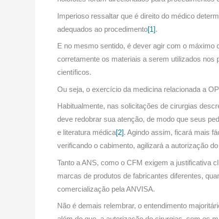
Imperioso ressaltar que é direito do médico determ
adequados ao procedimento
[1]
.
E no mesmo sentido, é dever agir com o máximo de
corretamente os materiais a serem utilizados nos 
científicos.
Ou seja, o exercício da medicina relacionada a OP
Habitualmente, nas solicitações de cirurgias desc
deve redobrar sua atenção, de modo que seus pedi
e literatura médica
[2]
. Agindo assim, ficará mais f
verificando o cabimento, agilizará a autorização d
Tanto a ANS, como o CFM exigem a justificativa cl
marcas de produtos de fabricantes diferentes, qua
comercialização pela ANVISA.
Não é demais relembrar, o entendimento majoritári
além do que, a autorização de cirurgias, sem os m