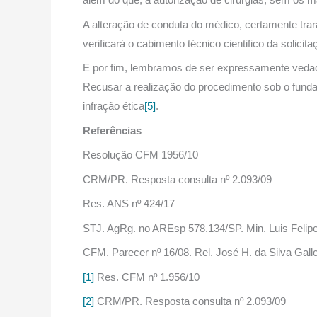
A alteração de conduta do médico, certamente trará
verificará o cabimento técnico cientifico da solicita
E por fim, lembramos de ser expressamente vedado
Recusar a realização do procedimento sob o funda
infração ética
[5]
.
Referências
Resolução CFM 1956/10
CRM/PR. Resposta consulta nº 2.093/09
Res. ANS nº 424/17
STJ. AgRg. no AREsp 578.134/SP. Min. Luis Felipe
CFM. Parecer nº 16/08. Rel. José H. da Silva Gall
[1]
Res. CFM nº 1.956/10
[2]
CRM/PR. Resposta consulta nº 2.093/09