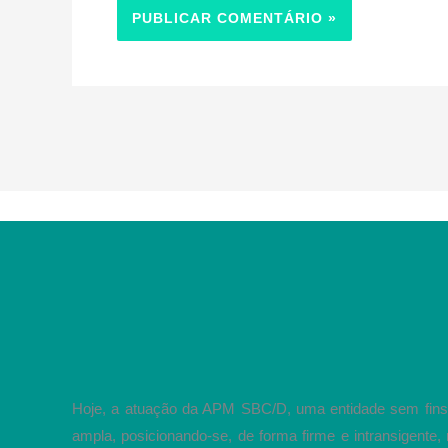
Hoje, a atuação da APM SBC/D, uma entidade sem fins 
ampla, posicionando-se, de forma firme e intransigente, 