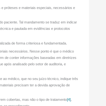
s e próteses e materiais especiais, necessários e
do paciente. Tal mandamento se traduz em indicar
 técnica e pautada em evidências e protocolos
alizada de forma criteriosa e fundamentada.
teriais necessários. Nesse ponto é que o médico
lém de conter informações baseadas em diretrizes
e após analisado pelo setor de auditoria, e
e ao médico, que no seu juízo técnico, indique três
materiais precisam ter a devida aprovação de
erem cobertas, mas não o tipo de tratamento
[4]
,
dos ao procedimento.