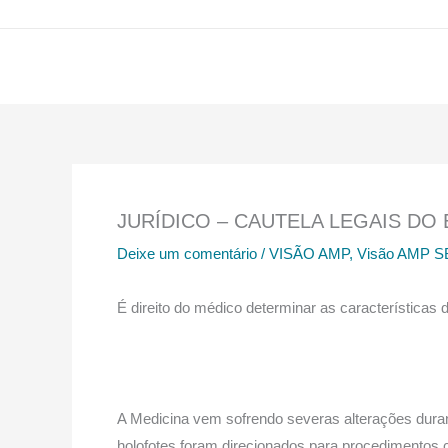
Ir
para
o
conteúdo
JURÍDICO – CAUTELA LEGAIS DO 
Deixe um comentário
/
VISÃO AMP
,
Visão AMP S
É direito do médico determinar as características
A Medicina vem sofrendo severas alterações duran
holofotes foram direcionados para procedimentos