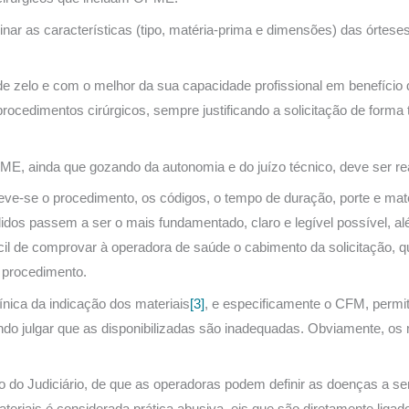
inar as características (tipo, matéria-prima e dimensões) das órtese
 zelo e com o melhor da sua capacidade profissional em benefício 
procedimentos cirúrgicos, sempre justificando a solicitação de forma
ME, ainda que gozando da autonomia e do juízo técnico, deve ser re
reve-se o procedimento, os códigos, o tempo de duração, porte e ma
dos passem a ser o mais fundamentado, claro e legível possível, a
ácil de comprovar à operadora de saúde o cabimento da solicitação, qu
o procedimento.
ínica da indicação dos materiais
[3]
, e especificamente o CFM, permit
ndo julgar que as disponibilizadas são inadequadas. Obviamente, os 
o do Judiciário, de que as operadoras podem definir as doenças a s
ateriais é considerada prática abusiva, eis que são diretamente liga