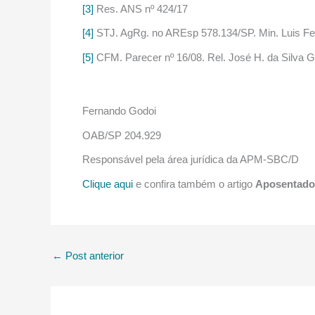
[3]
Res. ANS nº 424/17
[4]
STJ. AgRg. no AREsp 578.134/SP. Min. Luis Fel
[5]
CFM. Parecer nº 16/08. Rel. José H. da Silva G
Fernando Godoi
OAB/SP 204.929
Responsável pela área jurídica da APM-SBC/D
Clique aqui
e confira também o artigo
Aposentador
←
Post anterior