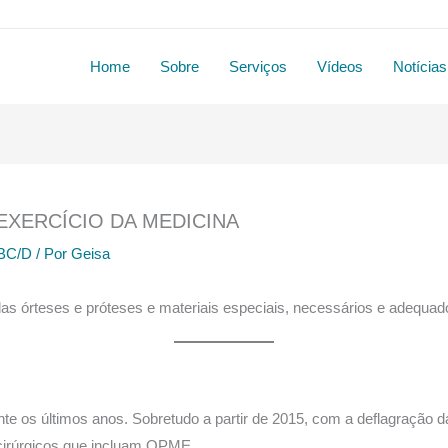
Home
Sobre
Serviços
Vídeos
Notícias
EXERCÍCIO DA MEDICINA
BC/D
/ Por
Geisa
 das órteses e próteses e materiais especiais, necessários e adequa
te os últimos anos. Sobretudo a partir de 2015, com a deflagração 
 cirúrgicos que incluam OPME.