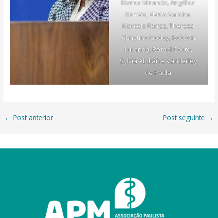
Bianca Miranda, Angélica
Romão, Marta Sandra,
Marcelo Ferraz, Thereza
Christina Godoy, Robson
Miranda, Rafael Couto,
Sylvia Abdian e Vanderley
de Paula
←
Post anterior
Post seguinte
→