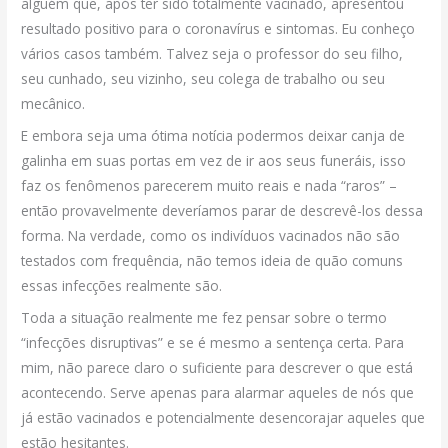
alguém que, após ter sido totalmente vacinado, apresentou
resultado positivo para o coronavírus e sintomas. Eu conheço
vários casos também. Talvez seja o professor do seu filho,
seu cunhado, seu vizinho, seu colega de trabalho ou seu
mecânico.
E embora seja uma ótima notícia podermos deixar canja de
galinha em suas portas em vez de ir aos seus funeráis, isso
faz os fenômenos parecerem muito reais e nada “raros” –
então provavelmente deveríamos parar de descrevê-los dessa
forma. Na verdade, como os indivíduos vacinados não são
testados com frequência, não temos ideia de quão comuns
essas infecções realmente são.
Toda a situação realmente me fez pensar sobre o termo
“infecções disruptivas” e se é mesmo a sentença certa. Para
mim, não parece claro o suficiente para descrever o que está
acontecendo. Serve apenas para alarmar aqueles de nós que
já estão vacinados e potencialmente desencorajar aqueles que
estão hesitantes.