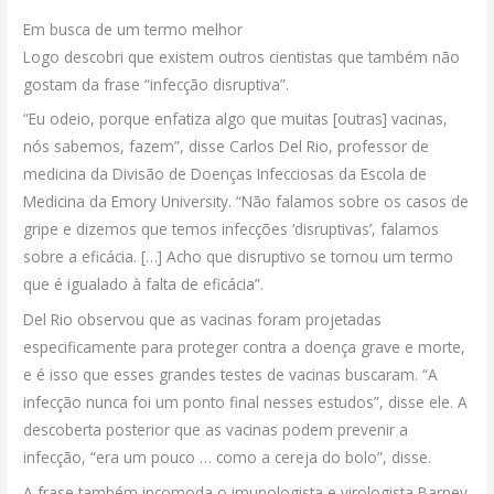
Em busca de um termo melhor
Logo descobri que existem outros cientistas que também não
gostam da frase “infecção disruptiva”.
“Eu odeio, porque enfatiza algo que muitas [outras] vacinas,
nós sabemos, fazem”, disse Carlos Del Rio, professor de
medicina da Divisão de Doenças Infecciosas da Escola de
Medicina da Emory University. “Não falamos sobre os casos de
gripe e dizemos que temos infecções ‘disruptivas’, falamos
sobre a eficácia. […] Acho que disruptivo se tornou um termo
que é igualado à falta de eficácia”.
Del Rio observou que as vacinas foram projetadas
especificamente para proteger contra a doença grave e morte,
e é isso que esses grandes testes de vacinas buscaram. “A
infecção nunca foi um ponto final nesses estudos”, disse ele. A
descoberta posterior que as vacinas podem prevenir a
infecção, “era um pouco … como a cereja do bolo”, disse.
A frase também incomoda o imunologista e virologista Barney