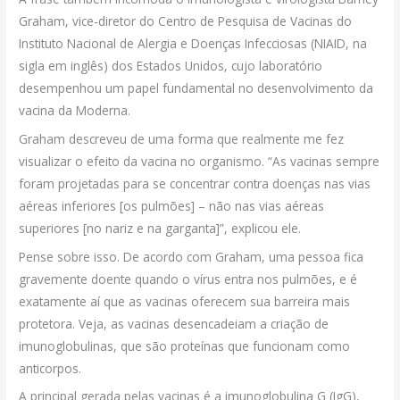
Graham, vice-diretor do Centro de Pesquisa de Vacinas do
Instituto Nacional de Alergia e Doenças Infecciosas (NIAID, na
sigla em inglês) dos Estados Unidos, cujo laboratório
desempenhou um papel fundamental no desenvolvimento da
vacina da Moderna.
Graham descreveu de uma forma que realmente me fez
visualizar o efeito da vacina no organismo. “As vacinas sempre
foram projetadas para se concentrar contra doenças nas vias
aéreas inferiores [os pulmões] – não nas vias aéreas
superiores [no nariz e na garganta]”, explicou ele.
Pense sobre isso. De acordo com Graham, uma pessoa fica
gravemente doente quando o vírus entra nos pulmões, e é
exatamente aí que as vacinas oferecem sua barreira mais
protetora. Veja, as vacinas desencadeiam a criação de
imunoglobulinas, que são proteínas que funcionam como
anticorpos.
A principal gerada pelas vacinas é a imunoglobulina G (IgG),