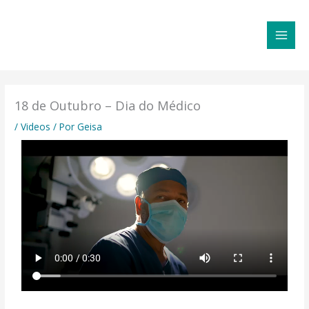
Ir
MAI
para
MEN
o
conteúdo
18 de Outubro – Dia do Médico
/
Videos
/ Por
Geisa