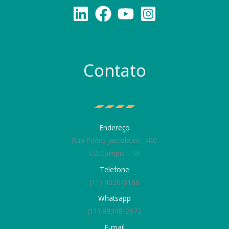
Contato
Endereço
Rua Pedro Jaccobucci, 400
S.B.Campo – SP
Telefone
(11) 4330-6166
Whatsapp
(11) 99348-2972
E-mail