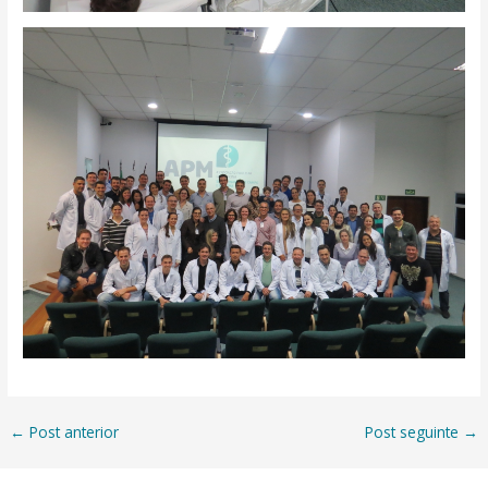
←
Post anterior
Post seguinte
→