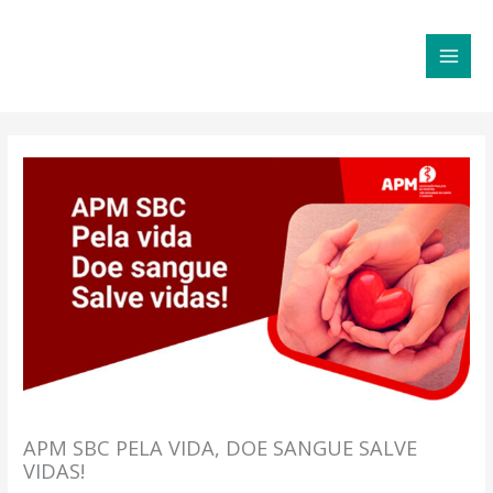
Ir
MAI
para
MEN
o
conteúdo
APM SBC PELA VIDA, DOE SANGUE SALVE
VIDAS!