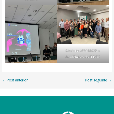
Diretoria APM SBC/D e
Acadêmicos da FMABC
←
Post anterior
Post seguinte
→