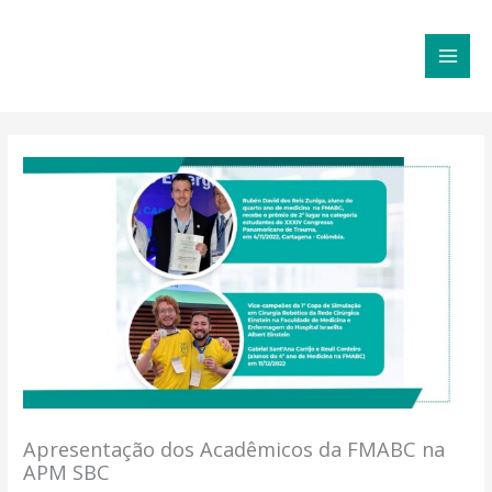
Ir
MAI
para
MEN
o
conteúdo
Apresentação dos Acadêmicos da FMABC na
APM SBC